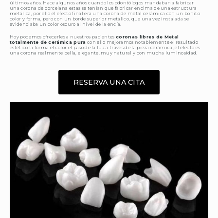
últimos años. Hace algunos años cuando los odontólogos mandaban a fabricar
una corona de porcelana estas se tenían que fabricar encima de una estructura
metálica, por ello el efecto final era una corona de metal cerámica con un bonito
color y forma, pero con un borde superior metálico, que una vez instalada se
evidenciaba un color oscuro al nivel de la encía.
Hoy podemos ofrecerles a nuestros pacientes
coronas libres de Metal
totalmente de cerámica pura
con ello mejoramos notablemente el resultado
estético la forma el color el paso de la luz a través de la pieza cerámica, el efecto es
una corona realmente bella, elegante, muy natural y con mucha luminosidad.
RESERVA UNA CITA