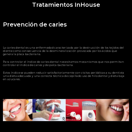
Tratamientos InHouse
Prevención de caries
La caries dental es una enfermedad caracterizada por la destrucción de los tejidos del
diente como consecuencia de la desmineralización provocada por los ácidos que
genera la placa bacteriana.
Para controlar el índice de caries dental necesitamos mecanismos que nos permitan
controlar el índice de caries y de palca bacteriana.
Estos índice se pueden reducir satisfactoriamente con visitas periódicas a su dentista
una dieta adecuada y una correcta técnica de cepillado uso de hilo dental y dieta baja
en azucares.