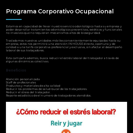
Programa Corporativo Ocupacional
Estamos en capacidad de llevar nuestro servicio odontológico hasta su empresa y
poder desarrollar tratamientos odontológicos preventivos, estéticos y funcionales
no invasivos que no requieran mecanismos altos de bioseguridad.
Trasladamos nuestras unidades móviles convenientemente equipadas hasta su
empresa, estos nos permitirá una atención IN HOUSE directa, oportuna y de
calidad a una tarifa corporativa preferencial y exclusiva, sin afectar el desempeño
laboral de sus trabajadores.
Esta campaña además, busca reducir el estrés laboral del trabajador a través de
algunas dinámicas colectivas.
Beneficios
Atención personalizada
Staff de profesionales
Productos y materiales de alta calidad
Reducir los problemas de salud bucal de los trabajadores.
Reducir el stress del trabajador.
Reporte estadístico de el numero de trabajadores atendidos.