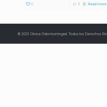
0
1
Read more
© 2021 Clinica Odontointegral. Todos los Derechos R