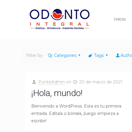
Inicio
Filter by
Categories
Tags
Auth
PonteAdmin
on
20 de marzo de 2021
¡Hola, mundo!
Bienvenido a WordPress. Esta es tu primera
entrada. Edítala o bórrala, ¡luego empieza a
escribir!