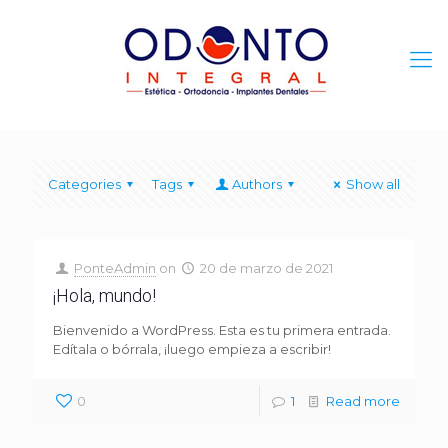
Categories
Tags
Authors
Show all
PonteAdmin
on
20 de marzo de 2021
¡Hola, mundo!
Bienvenido a WordPress. Esta es tu primera entrada.
Edítala o bórrala, ¡luego empieza a escribir!
0
1
Read more